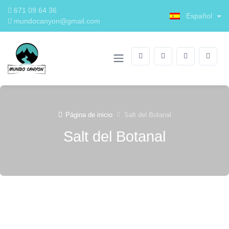
671 09 64 36
Español
mundocanyon@gmail.com
Página de inicio
Salt del Botanal
Salt del Botanal