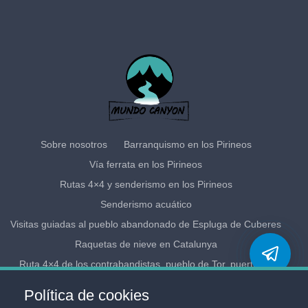
Sobre nosotros
Barranquismo en los Pirineos
Vía ferrata en los Pirineos
Rutas 4×4 y senderismo en los Pirineos
Senderismo acuático
Visitas guiadas al pueblo abandonado de Espluga de Cuberes
Raquetas de nieve en Catalunya
Ruta 4×4 de los contrabandistas, pueblo de Tor, puerto de
Cabús
Política de cookies
Cursos de formación
Localización
Contactos