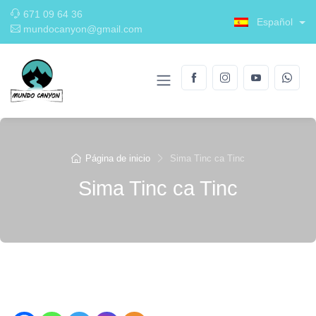
671 09 64 36
Español
mundocanyon@gmail.com
Página de inicio
Sima Tinc ca Tinc
Sima Tinc ca Tinc