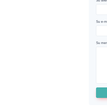
Su telé
Su e-m
Su men