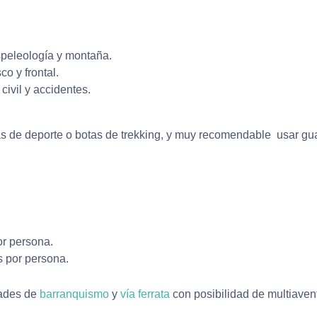
speleología y montaña.
o y frontal.
ivil y accidentes.
as de deporte o botas de trekking, y muy recomendable usar guan
r persona.
s por persona.
dades de
barranquismo
y
vía ferrata
con posibilidad de multiavent