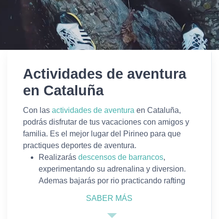
Actividades de aventura
en Cataluña
Con las
actividades de aventura
en Cataluña,
podrás disfrutar de tus vacaciones con amigos y
familia. Es el mejor lugar del Pirineo para que
practiques deportes de aventura.
R
ealizarás
descensos de barrancos
,
experimentando su adrenalina y diversion.
Ademas bajarás por rio practicando rafting
con una balsa hinchable en la Noguera
SABER MÁS
Pallaresa o subirás por paredes hasta lo más
alto haciendo
vías ferratas
. Estamos situados