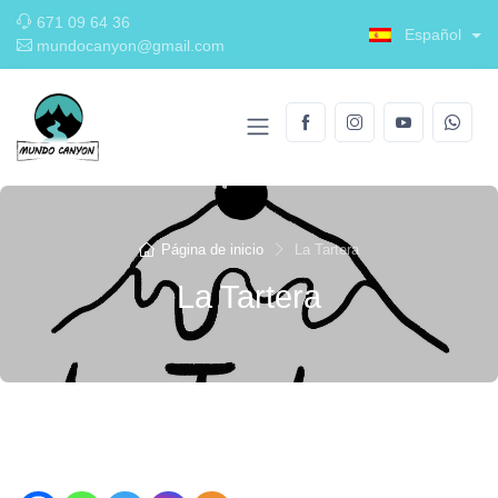
671 09 64 36
Español
mundocanyon@gmail.com
Página de inicio
La Tartera
La Tartera