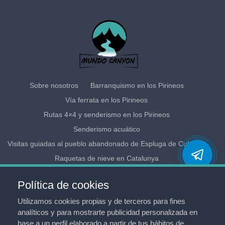
Sobre nosotros
Barranquismo en los Pirineos
Vía ferrata en los Pirineos
Rutas 4×4 y senderismo en los Pirineos
Senderismo acuático
Visitas guiadas al pueblo abandonado de Espluga de Cuberes
Raquetas de nieve en Catalunya
Pueblo de Tor: Ruta 4×4 de los contrabandistas
Política de cookies
Cursos de formación
Localización
Contactos
Utilizamos cookies propias y de terceros para fines
Política de empresa
Política de cookies
analíticos y para mostrarte publicidad personalizada en
Política de privacidad
base a un perfil elaborado a partir de tus hábitos de