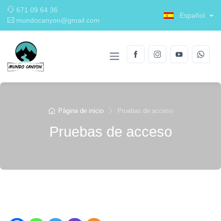
671 09 64 36
Español
mundocanyon@gmail.com
Página de inicio
Pruebas de acceso
Pruebas de acceso