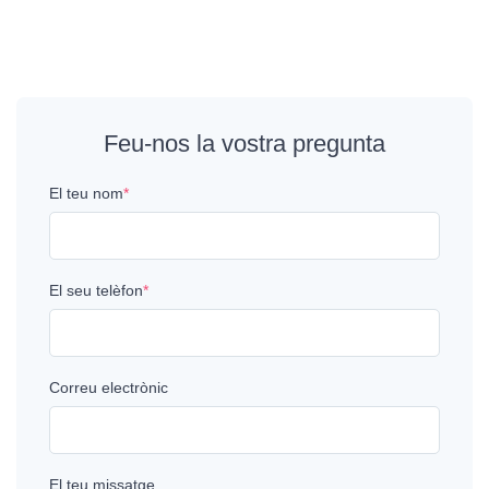
Feu-nos la vostra pregunta
El teu nom
*
El seu telèfon
*
Correu electrònic
El teu missatge